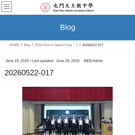
Skip
Skip
to
to
the
the
content
Navigation
Blog
HOME
Blog
2526 Form 6 Speech Day – 1
20260522-017
June 29, 2026
/ Last updated :
June 29, 2026
WEB Admin
20260522-017