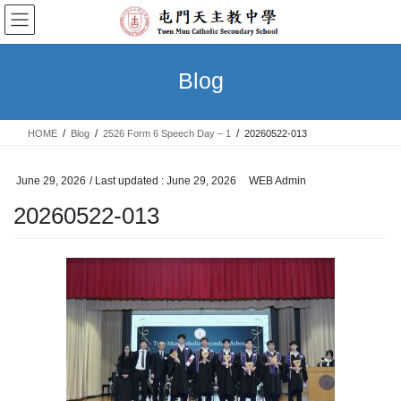
Skip
Skip
to
to
the
the
content
Navigation
Blog
HOME
Blog
2526 Form 6 Speech Day – 1
20260522-013
June 29, 2026
/ Last updated :
June 29, 2026
WEB Admin
20260522-013