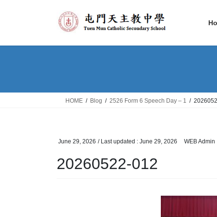
Skip
Skip
to
to
H
the
the
content
Navigation
HOME
Blog
2526 Form 6 Speech Day – 1
2026052
June 29, 2026
/ Last updated :
June 29, 2026
WEB Admin
20260522-012