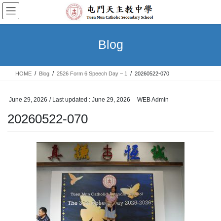
Skip
Skip
to
to
the
the
content
Navigation
Blog
HOME
Blog
2526 Form 6 Speech Day – 1
20260522-070
June 29, 2026
/ Last updated :
June 29, 2026
WEB Admin
20260522-070