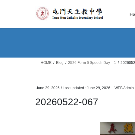
Skip
Skip
to
to
H
the
the
content
Navigation
HOME
Blog
2526 Form 6 Speech Day – 1
2026052
June 29, 2026
/ Last updated :
June 29, 2026
WEB Admin
20260522-067