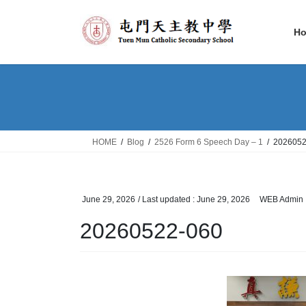
Skip
Skip
to
to
H
the
the
content
Navigation
HOME
Blog
2526 Form 6 Speech Day – 1
2026052
June 29, 2026
/ Last updated :
June 29, 2026
WEB Admin
20260522-060