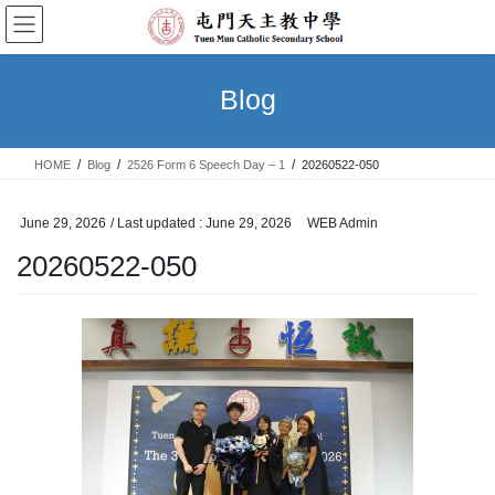
Skip
Skip
to
to
the
the
content
Navigation
Blog
HOME
Blog
2526 Form 6 Speech Day – 1
20260522-050
June 29, 2026
/ Last updated :
June 29, 2026
WEB Admin
20260522-050