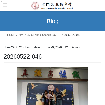
Skip
Skip
to
to
the
the
content
Navigation
Blog
HOME
Blog
2526 Form 6 Speech Day – 1
20260522-046
June 29, 2026
/ Last updated :
June 29, 2026
WEB Admin
20260522-046