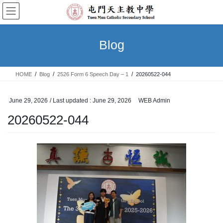
Skip
Skip
to
to
the
the
content
Navigation
Blog
HOME
Blog
2526 Form 6 Speech Day – 1
20260522-044
June 29, 2026
/ Last updated :
June 29, 2026
WEB Admin
20260522-044