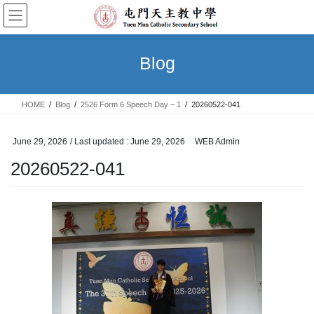
Skip
Skip
to
to
the
the
content
Navigation
Blog
HOME
Blog
2526 Form 6 Speech Day – 1
20260522-041
June 29, 2026
/ Last updated :
June 29, 2026
WEB Admin
20260522-041