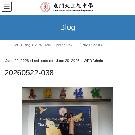
Skip
Skip
to
to
the
the
content
Navigation
Blog
HOME
Blog
2526 Form 6 Speech Day – 1
20260522-038
June 29, 2026
/ Last updated :
June 29, 2026
WEB Admin
20260522-038