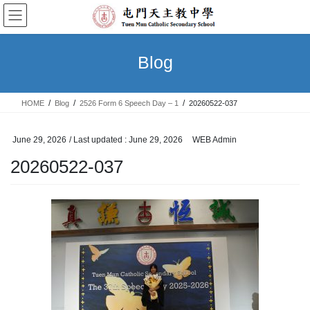
Skip
Skip
to
to
the
the
content
Navigation
Blog
HOME
Blog
2526 Form 6 Speech Day – 1
20260522-037
June 29, 2026
/ Last updated :
June 29, 2026
WEB Admin
20260522-037