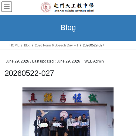
Skip
Skip
to
to
the
the
content
Navigation
Blog
HOME
Blog
2526 Form 6 Speech Day – 1
20260522-027
June 29, 2026
/ Last updated :
June 29, 2026
WEB Admin
20260522-027