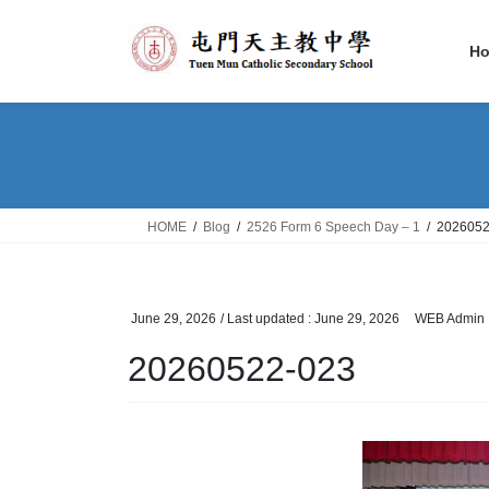
Skip
Skip
to
to
H
the
the
content
Navigation
HOME
Blog
2526 Form 6 Speech Day – 1
2026052
June 29, 2026
/ Last updated :
June 29, 2026
WEB Admin
20260522-023