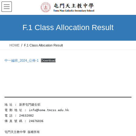
Skip
Skip
to
to
the
the
content
Navigation
F.1 Class Allocation Result
HOME
F.1 Class Allocation Result
中一編班_2024_公佈-1
Download
地 址 ︰ 新界屯門建生邨
電 郵 地 址 ︰ info@home.tmcss.edu.hk
電 話 ︰ 24632082
傳 真 號 碼 ︰ 24676036
屯門天主教中學 版權所有