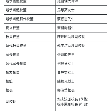
辦學團體校董
范凱傑大律師
辦學團體校董
馬慧茹女士
辦學團體替代校董
蔡德志先生
獨立校董
麥凱鈞醫生
教員校董
陳世昭助理副校長
替代教員校董
蘇美琪助理副校長
家長校董
張智順先生
替代家長校董
何麗薇女士
校友校董
黃靜雯女士
校監
陳振光博士
校長
鄭淑華校長
賴志遠副校長 (學術)
副校長
徐小麗副校長 (行政)