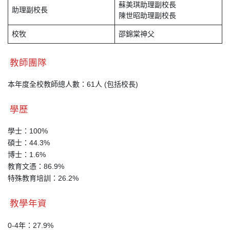
蘇美琪助理副校長
助理副校長
陳世昭助理副校長
校牧
邵錦棠神父
教師團隊
本年度全校教師總人數：61人 (包括校長)
學歷
學士：100%
碩士：44.3%
博士：1.6%
教育文憑：86.9%
特殊教育培訓：26.2%
教學年資
0-4年：27.9%