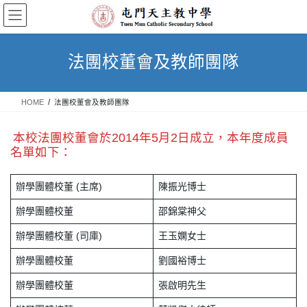
Skip
Skip
to
to
the
the
content
Navigation
法團校董會及教師團隊
HOME
法團校董會及教師團隊
本校法團校董會於2014年5月2日成立，本年度成員
名單如下：
辦學團體校董 (主席)
陳振光博士
辦學團體校董
邵錦棠神父
辦學團體校董 (司庫)
王玉嫻女士
辦學團體校董
劉國裕博士
辦學團體校董
張啟明先生