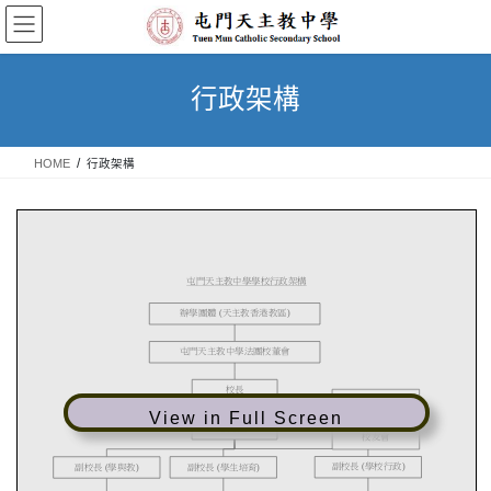
Skip
Skip
to
to
the
the
content
Navigation
行政架構
HOME
行政架構
View in Full Screen