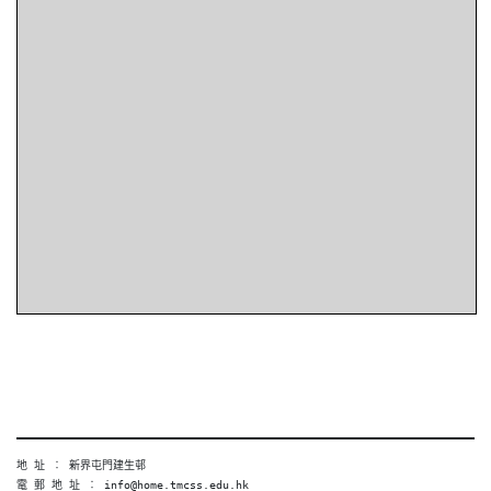
地 址 ︰ 新界屯門建生邨
電 郵 地 址 ︰ info@home.tmcss.edu.hk