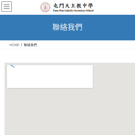
Skip
Skip
to
to
the
the
content
Navigation
聯絡我們
HOME
聯絡我們