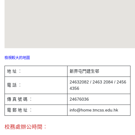
檢視較大的地圖
地 址 ︰
新界屯門建生邨
24632082 / 2463 2084 / 2456
電 話 ︰
4356
傳 真 號 碼 ︰
24676036
電 郵 地 址 ︰
info@home.tmcss.edu.hk
校務處辦公時間︰