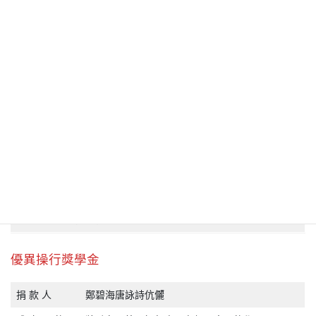
頒 發 準 則
開學禮
張大朋中文文學獎學金
捐 款 人
張大朋先生世界華文長篇小說獎：紅樓夢獎捐款人
– 獎勵公開試中國語文科表現優異同學。(5或以上)
成 立 目 的
– 鼓勵同學入讀大學中文系。
– 獎勵熱愛文學創作的同學
對 象
中六/全校
準 則
中文科成績
頒 發 準 則
開學禮
優異操行獎學金
捐 款 人
鄭碧海唐詠詩伉儷