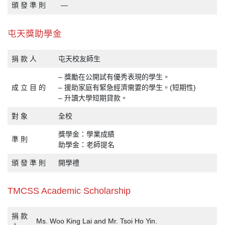
頒 發 準 則
—
屯天獎助學金
捐 款 人
屯天校友師生
– 獎勵在公開試有優秀表現的學生。
成 立 目 的
– 援助家庭有緊急經濟需要的學生。(短期性)
– 升讀大學短期貸款。
對 象
全校
獎學金：學業成績
準 則
助學金：老師提名
頒 發 準 則
開學禮
TMCSS Academic Scholarship
捐 款
Ms. Woo King Lai and Mr. Tsoi Ho Yin.