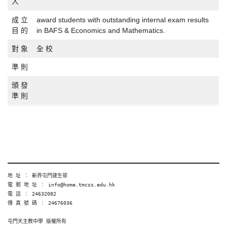
人
成 立
award students with outstanding internal exam results
目 的
in BAFS & Economics and Mathematics.
對 象
全 校
準 則
頒 發
準 則
地 址 ︰ 新界屯門建生邨
電 郵 地 址 ︰ info@home.tmcss.edu.hk
電 話 ︰ 24632082
傳 真 號 碼 ︰ 24676036
屯門天主教中學 版權所有