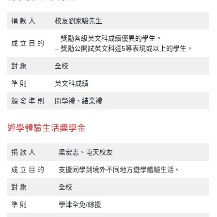
捐 款 人
校友劉家駿先生
– 獎勵各級英文科成續優異的學生。
成 立 目 的
– 獎勵公開試英文科達5等表現或以上的學生。
對 象
全校
準 則
英文科成績
頒 發 準 則
開學禮、結業禮
遊學體驗生活獎學金
捐 款 人
梁宏志、屯天校友
成 立 目 的
支援同學到境外不同地方遊學體驗生活。
對 象
全校
準 則
學津全免/綜援