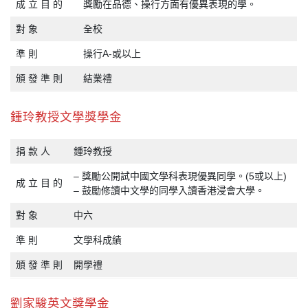
成 立 目 的
獎勵在品德、操行方面有優異表現的學。
對 象
全校
準 則
操行A-或以上
頒 發 準 則
結業禮
鍾玲教授文學獎學金
捐 款 人
鍾玲教授
– 獎勵公開試中國文學科表現優異同學。(5或以上)
成 立 目 的
– 鼓勵修讀中文學的同學入讀香港浸會大學。
對 象
中六
準 則
文學科成績
頒 發 準 則
開學禮
劉家駿英文獎學金