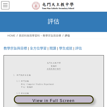
Skip
Skip
to
to
the
the
content
Navigation
評估
HOME
資訊科技與學習科 – 教學宗旨與目標
評估
教學宗旨與目標
|
全方位學習
|
閱讀
|
學生成就
|
評估
View in Full Screen