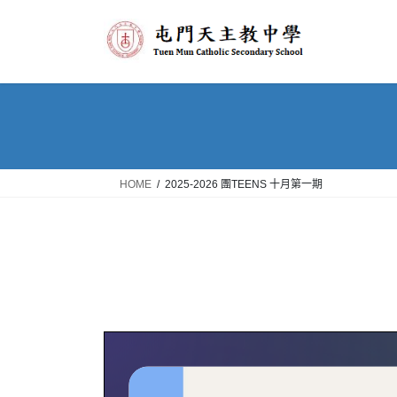
Skip
Skip
to
to
the
the
content
Navigation
HOME
2025-2026 團TEENS 十月第一期