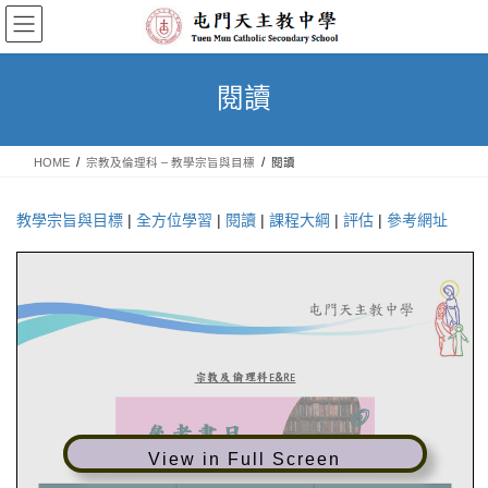
Skip
Skip
to
to
the
the
content
Navigation
閱讀
HOME
宗教及倫理科 – 教學宗旨與目標
閱讀
教學宗旨與目標
|
全方位學習
|
閱讀
|
課程大綱
|
評估
|
參考網址
View in Full Screen