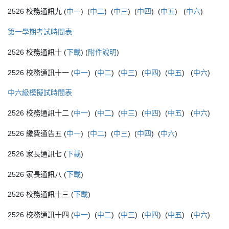
2526 校務通訊九 (
中一
) (
中二
) (
中三
) (
中四
) (
中五
) (
中六
)
第一學期考試時間表
2526 校務通訊十 (
下載
) (
附件說明
)
2526 校務通訊十一 (
中一
) (
中二
) (
中三
) (
中四
) (
中五
) (
中六
)
中六級模擬試時間表
2526 校務通訊十二 (
中一
) (
中二
) (
中三
) (
中四
) (
中五
) (
中六
)
2526 繳費通告五 (
中一
) (
中二
) (
中三
) (
中四
) (
中六
)
2526 家長通訊七 (
下載
)
2526 家長通訊八 (
下載
)
2526 校務通訊十三 (
下載
)
2526 校務通訊十四 (
中一
) (
中二
) (
中三
) (
中四
) (
中五
) (
中六
)