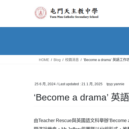
Skip
Skip
to
to
the
the
content
Navigation
HOME
Blog
校園消息
‘Become a drama’ 英語工作
25 6 月, 2024
/ Last updated :
21 1 月, 2025
tpyy yannie
‘Become a drama’ 
由Teacher Rescue與英國語文科舉辦’Bec