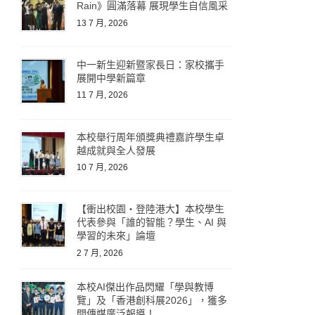
Rain》圓滿落幕 展現學生自信風采
13 7 月, 2026
中一新生迎新暨家長日：家校攜手
展開中學新篇章
11 7 月, 2026
本校舉行周年頒獎典禮嘉許學生卓
越成就與全人發展
10 7 月, 2026
【衝出校園・登陸港大】本校學生
代表參與「誰的智能？學生、AI 與
學習的未來」論壇
2 7 月, 2026
本校AI傑出作品閃耀「學與教博
覽」及「香港創科展2026」，獲多
間傳媒廣泛報導！