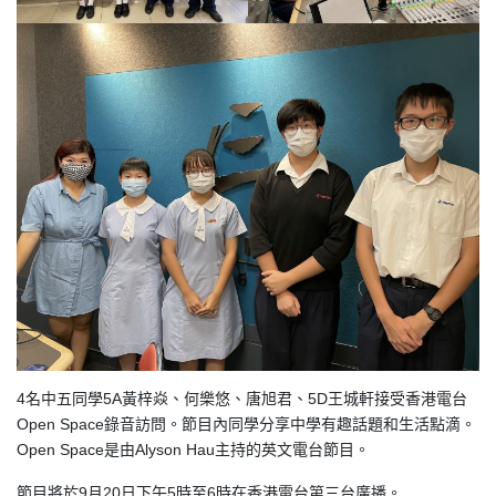
4名中五同學5A黃梓焱、何樂悠、唐旭君、5D王城軒接受香港電台
Open Space錄音訪問。節目內同學分享中學有趣話題和生活點滴。
Open Space是由Alyson Hau主持的英文電台節目。
節目將於9月20日下午5時至6時在香港電台第三台廣播。