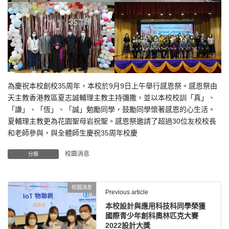
為慶祝本校創校35周年，本校於9月9日上午舉行感恩祭。感恩祭由
天主教香港教區夏志誠輔理主教主持彌撒，並以本校校訓「真」、
「謙」、「恆」、「誠」勉勵同學，鼓勵同學懷著感恩的心生活。
夏輔理主教更為花園聖母岩祝聖。感恩祭邀請了超過30位友校校長
和老師參與，與全體師生慶祝35周年校慶
校園消息
分類
校園消息
Previous article
本校設計與應用科技科同學榮獲
國際青少年創科奧林匹克大賽
2022設計大獎