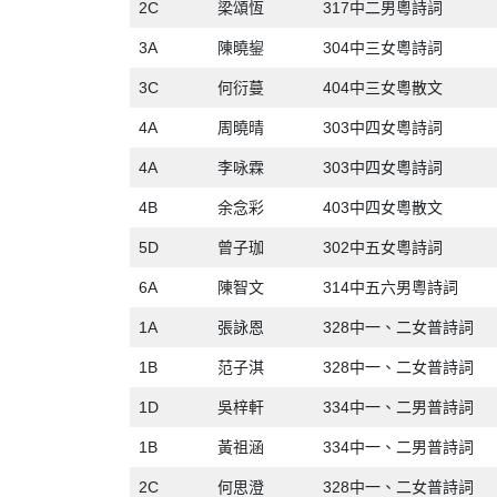
2C
梁頌恆
317中二男粵詩詞
3A
陳曉鋆
304中三女粵詩詞
3C
何衍蔓
404中三女粵散文
4A
周曉晴
303中四女粵詩詞
4A
李咏霖
303中四女粵詩詞
4B
余念彩
403中四女粵散文
5D
曾子珈
302中五女粵詩詞
6A
陳智文
314中五六男粵詩詞
1A
張詠恩
328中一、二女普詩詞
1B
范子淇
328中一、二女普詩詞
1D
吳梓軒
334中一、二男普詩詞
1B
黃祖涵
334中一、二男普詩詞
2C
何思澄
328中一、二女普詩詞