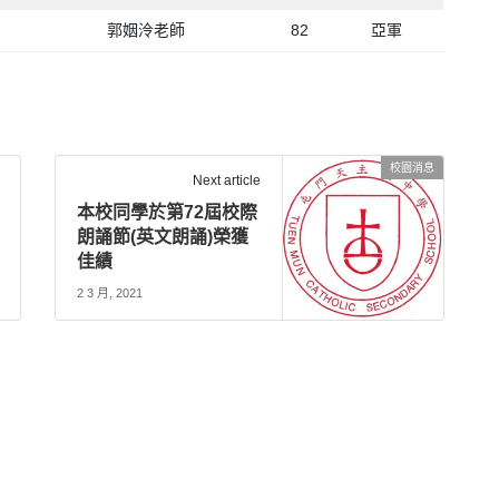
郭姻泠老師
82
亞軍
校園消息
Next article
本校同學於第72屆校際
朗誦節(英文朗誦)榮獲
佳績
2 3 月, 2021