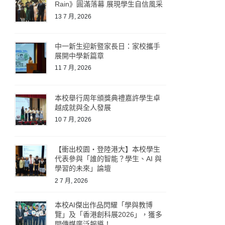
Rain》圓滿落幕 展現學生自信風采
13 7 月, 2026
中一新生迎新暨家長日：家校攜手
展開中學新篇章
11 7 月, 2026
本校舉行周年頒獎典禮嘉許學生卓
越成就與全人發展
10 7 月, 2026
【衝出校園・登陸港大】本校學生
代表參與「誰的智能？學生、AI 與
學習的未來」論壇
2 7 月, 2026
本校AI傑出作品閃耀「學與教博
覽」及「香港創科展2026」，獲多
間傳媒廣泛報導！