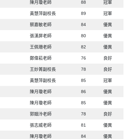
陳月瓊老師
88
冠軍
黃慧萍副校長
89
冠軍
蔡嘉敏老師
84
優異
張漢屏老師
80
優異
王佩珊老師
82
優異
鄭偉菘老師
76
良好
王妙菁副校長
78
良好
黃慧萍副校長
85
冠軍
陳月瓊老師
86
優異
陳月瓊老師
85
優異
郭姻泠老師
78
良好
張志威老師
81
優異
陳月瓊老師
84
優異