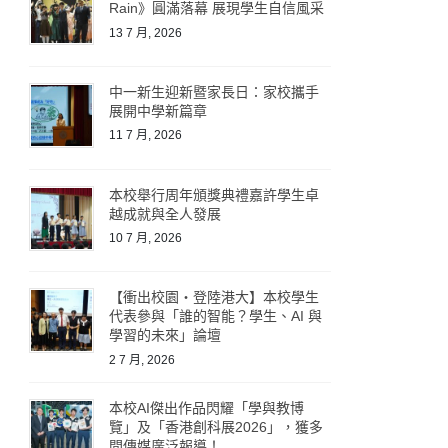
Rain》圓滿落幕 展現學生自信風采
13 7 月, 2026
中一新生迎新暨家長日：家校攜手
展開中學新篇章
11 7 月, 2026
本校舉行周年頒獎典禮嘉許學生卓
越成就與全人發展
10 7 月, 2026
【衝出校園・登陸港大】本校學生
代表參與「誰的智能？學生、AI 與
學習的未來」論壇
2 7 月, 2026
本校AI傑出作品閃耀「學與教博
覽」及「香港創科展2026」，獲多
間傳媒廣泛報導！