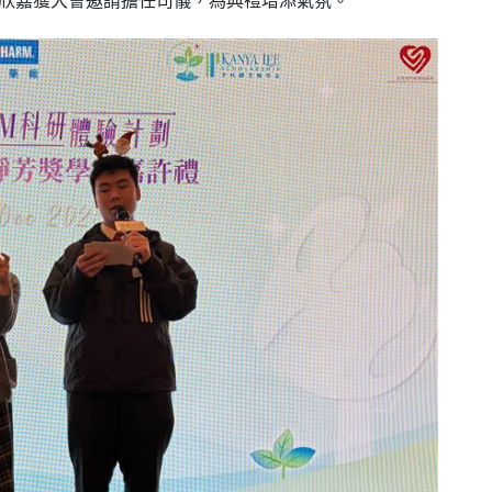
麥欣嘉獲大會邀請擔任司儀，為典禮增添氣氛。