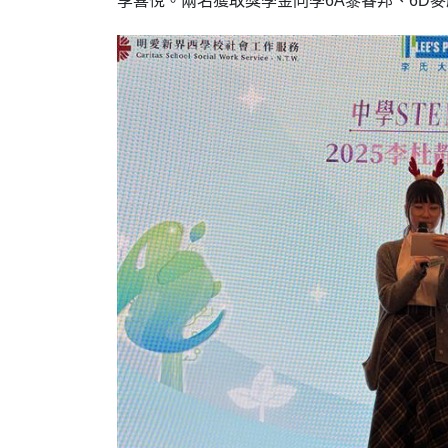
享喜悅。兩名獲取獎學金同學6A黎睿邦、6D