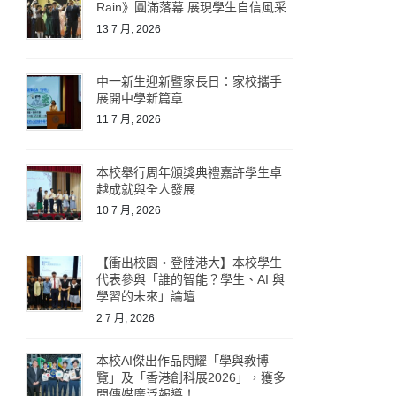
Rain》圓滿落幕 展現學生自信風采
13 7 月, 2026
中一新生迎新暨家長日：家校攜手
展開中學新篇章
11 7 月, 2026
本校舉行周年頒獎典禮嘉許學生卓
越成就與全人發展
10 7 月, 2026
【衝出校園・登陸港大】本校學生
代表參與「誰的智能？學生、AI 與
學習的未來」論壇
2 7 月, 2026
本校AI傑出作品閃耀「學與教博
覽」及「香港創科展2026」，獲多
間傳媒廣泛報導！