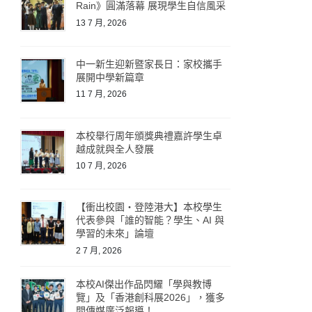
Rain》圓滿落幕 展現學生自信風采
13 7 月, 2026
中一新生迎新暨家長日：家校攜手
展開中學新篇章
11 7 月, 2026
本校舉行周年頒獎典禮嘉許學生卓
越成就與全人發展
10 7 月, 2026
【衝出校園・登陸港大】本校學生
代表參與「誰的智能？學生、AI 與
學習的未來」論壇
2 7 月, 2026
本校AI傑出作品閃耀「學與教博
覽」及「香港創科展2026」，獲多
間傳媒廣泛報導！