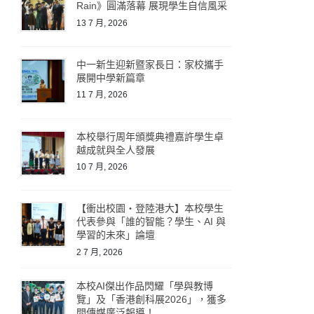
Rain》圓滿落幕 展現學生自信風采
13 7 月, 2026
中一新生迎新暨家長日：家校攜手
展開中學新篇章
11 7 月, 2026
本校舉行周年頒獎典禮嘉許學生卓
越成就與全人發展
10 7 月, 2026
【衝出校園・登陸港大】本校學生
代表參與「誰的智能？學生、AI 與
學習的未來」論壇
2 7 月, 2026
本校AI傑出作品閃耀「學與教博
覽」及「香港創科展2026」，獲多
間傳媒廣泛報導！