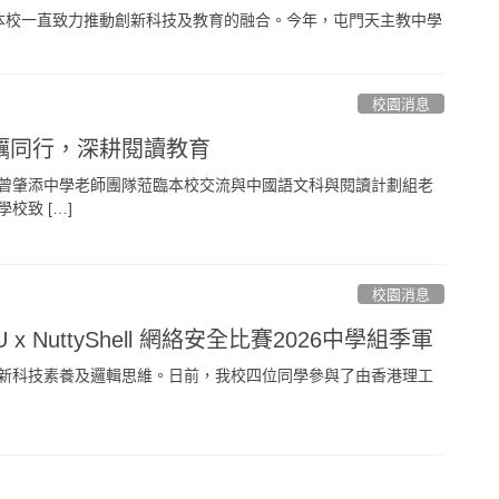
本校一直致力推動創新科技及教育的融合。今年，屯門天主教中學
校園消息
礪同行，深耕閱讀教育
曾肇添中學老師團隊蒞臨本校交流與中國語文科與閱讀計劃組老
校致 […]
校園消息
 x NuttyShell 網絡安全比賽2026中學組季軍
新科技素養及邏輯思維。日前，我校四位同學參與了由香港理工