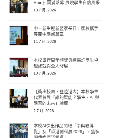
Rain》圓滿落幕 展現學生自信風采
13 7 月, 2026
中一新生迎新暨家長日：家校攜手
展開中學新篇章
11 7 月, 2026
本校舉行周年頒獎典禮嘉許學生卓
越成就與全人發展
10 7 月, 2026
【衝出校園・登陸港大】本校學生
代表參與「誰的智能？學生、AI 與
學習的未來」論壇
2 7 月, 2026
本校AI傑出作品閃耀「學與教博
覽」及「香港創科展2026」，獲多
間傳媒廣泛報導！