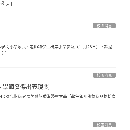
 […]
校園消息
內6間小學家長、老師和學生出席小學參觀（11月28日）。超過
 […]
校園消息
大學頒發傑出表現獎
、4D陳浩彬及5A陳興盛於香港浸會大學「學生領袖訓練及品格培育
校園消息