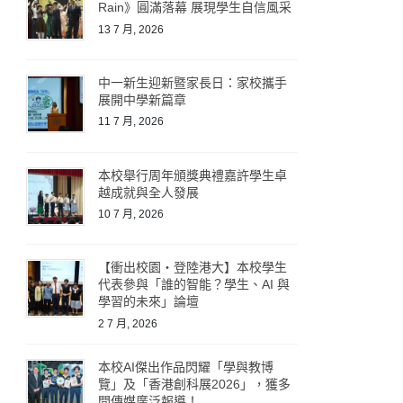
Rain》圓滿落幕 展現學生自信風采
13 7 月, 2026
中一新生迎新暨家長日：家校攜手
展開中學新篇章
11 7 月, 2026
本校舉行周年頒獎典禮嘉許學生卓
越成就與全人發展
10 7 月, 2026
【衝出校園・登陸港大】本校學生
代表參與「誰的智能？學生、AI 與
學習的未來」論壇
2 7 月, 2026
本校AI傑出作品閃耀「學與教博
覽」及「香港創科展2026」，獲多
間傳媒廣泛報導！