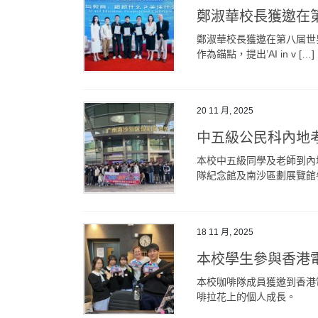
鄭淑華校長獲邀在
鄭淑華校長獲邀在第八屆世
作為錨點，提出’AI in v […]
20 11 月, 2025
中五級公民科內地
本校中五級同學及老師到內
隊紀念館及南沙區劃展覽館參
18 11 月, 2025
本校學生參與香港
本校咖啡隊成員獲邀到香港
啡拉花上的個人成長。