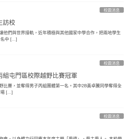
校園消息
生訪校
讓他們與世界接軌，近年積極與其他國家中學合作，把兩地學生
中 […]
校園消息
丙組屯門區校際越野比賽冠軍
野比賽，並奪得男子丙組團體第一名。其中2B黃卓騰同學奪得全
 […]
校園消息
物會，以身體力行回應本年度主題「愛德」，愛主愛人。 本校學