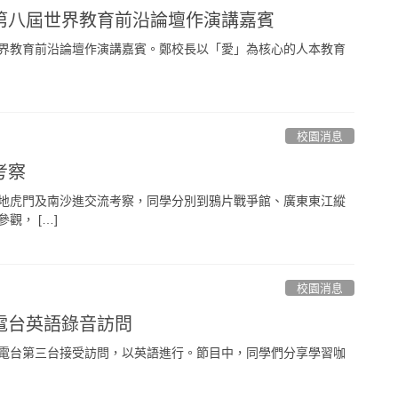
第八屆世界教育前沿論壇作演講嘉賓
界教育前沿論壇作演講嘉賓。鄭校長以「愛」為核心的人本教育
校園消息
考察
地虎門及南沙進交流考察，同學分別到鴉片戰爭館、廣東東江縱
觀， […]
校園消息
電台英語錄音訪問
電台第三台接受訪問，以英語進行。節目中，同學們分享學習咖