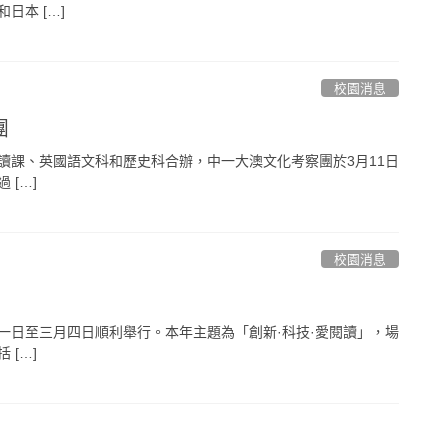
日本 […]
校園消息
團
讀課、英國語文科和歷史科合辦，中一大澳文化考察團於3月11日
 […]
校園消息
一日至三月四日順利舉行。本年主題為「創新·科技·愛閱讀」，場
 […]