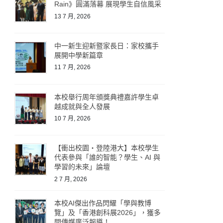
Rain》圓滿落幕 展現學生自信風采
13 7 月, 2026
中一新生迎新暨家長日：家校攜手
展開中學新篇章
11 7 月, 2026
本校舉行周年頒獎典禮嘉許學生卓
越成就與全人發展
10 7 月, 2026
【衝出校園・登陸港大】本校學生
代表參與「誰的智能？學生、AI 與
學習的未來」論壇
2 7 月, 2026
本校AI傑出作品閃耀「學與教博
覽」及「香港創科展2026」，獲多
間傳媒廣泛報導！